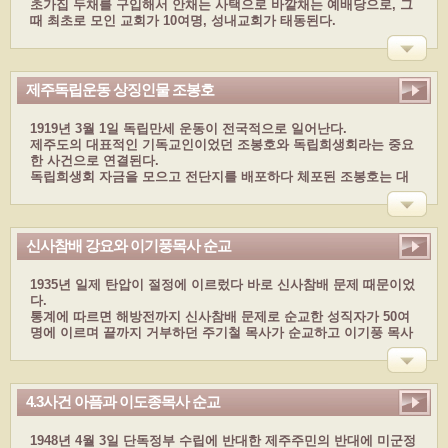
초가집 두채를 구입해서 안채는 사택으로 바깥채는 예배당으로, 그
때 최초로 모인 교회가 10여명, 성내교회가 태동된다.
성내교회에서 분리된 서부와 동부교회는 교인들이 야간과 주간으
로 나누며 장소를 옮겨가며 예배를 드렸다.
주간은 동부교회, 야간예배는 서부교회에서 보다가 교인수의 증가
로 인해 1949년 5월 1일 동서부 양 교회로 나눈다.
제주독립운동 상징인물 조봉호
1949년 동부와 서부교회는 마침내 독자적인 길을 걷게 된다. 하지
만 두교회 분립은 교회 증가로 인해 발전적으로 나눠졌다는 점에서
1919년 3월 1일 독립만세 운동이 전국적으로 일어난다.
제주초기 선교 역사상 중요한 의미를 갖는다.
제주도의 대표적인 기독교인이었던 조봉호와 독립희생회라는 중요
한 사건으로 연결된다.
독립희생회 자금을 모으고 전단지를 배포하다 체포된 조봉호는 대
구 형무소에서 복역하던 중 1920년 4월 38세의 일기로 옥사한다.
신사참배 강요와 이기풍목사 순교
1935년 일제 탄압이 절정에 이르렀다 바로 신사참배 문제 때문이었
다.
통계에 따르면 해방전까지 신사참배 문제로 순교한 성직자가 50여
명에 이르며 끝까지 거부하던 주기철 목사가 순교하고 이기풍 목사
또한 옥고를 치르다 순교하게 된다
4.3사건 아픔과 이도종목사 순교
1948년 4월 3일 단독정부 수립에 반대한 제주주민의 반대에 미군정