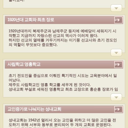
이기풍 목사님이 오셔서 제주시에서 예배를 봤고 그 다음달에 금성
리에서 예배를 드린다. 그 다음은 조천, 한림으로 간다.
남제주지역은 20년 지나서 그때는 교회가 독립해서 목사님 모실 형
편이 안됐다.
1920년대 교회와 최초 장로
해방될 때 제주도 전체에 교회가 26곳이 세워졌다.
1920년대까지 북제주군과 남제주군 등지에 예배당이 세워지기 시
작했고 지금까지 자랑스런 선교의 역사가 이러져 왔다.
하지만 선교의 열매를 거두기까지는 이기풍 선교사와 초기 전도인
의 역할이 무엇보다 중요했다.
이목사를 따르며 선교에 매진했던 초기 전도인들중에는 제주도 주
민이며 최초의 장로였던 김재원 장로와 그와 함께 최초의 장로가 된
홍순흥 장로가 있었다.
사립학교 영흥학교
초기 전도인을 중심으로 이뤄진 획기적인 시도는 교육분야에서 일
어났다.
제주도 사립학교인 영흥 학교를 세우게 된 것이다.
성내교회 부설로 세워진 영흥학교 최초 교장으로 홍순흥 장로가 임
명되어 활동했고 당시 제주도에 유배와 있던 남강 이승훈 선생등 지
식인들의 교류장소가 되기도 했다.
교인증가로 나눠지는 성내교회
성내교회는 1942년 멀리서 오는 교인을 위하고 더 많은 교인을 전
도하기 위해 서부와 동부로 분리되어 두 개의 교회로 운영된다.