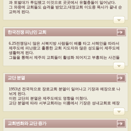
과 토벌대가 투입됐고 이것으로 곳곳에서 유혈충돌이 일어났다.
그 와중에 교회들도 습격을 받았고,대정교회 이도종 목사가 끝내 순
교하게 된다.
이도종 목사는 평양 신학교에서 목사 안수를 받은 제주도 최초 목사
이기도 했다
한국전쟁 피난민 교회
6.25전쟁당시 많은 서북지방 사람들이 배를 타고 서해안을 따라서
제주도에 피난왔고 훌륭한 교회 지도자와 많은 성도들이 제주도에
생활하게 된다.
그들을 통해서 제주의 교회들이 활성화 되어지고 부흥되는 사건들
이 일어난다.
전쟁이 끝난후 많은 피난민이 뭍으로 돌아갔지만 그때 남은 이들을
중심으로 교회 역사는 계속됐다.
한국전쟁이 제주도 선교에 있어서는 밑거름이 된 것이었다.
교단 분열
1953년 전국적으로 장로교회 분열이 일어나고 기장과 예장으로 나
뉘게 된다.
이런 교단의 분열은 제주도에도 영향을 미쳤다.
교단 분열에 따라 서부교회라는 이름에서 기장은 성내교회로 예장
은 성안교회로 이름을 바꾼다.
교회변화와 교단 증가