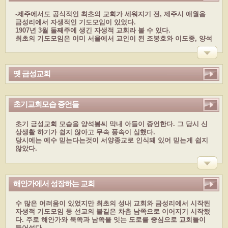
-제주에서도 공식적인 최초의 교회가 세워지기 전, 제주시 애월읍
금성리에서 자생적인 기도모임이 있었다.
1907년 3월 둘째주에 생긴 자생적 교회라 볼 수 있다.
최초의 기도모임은 이미 서울에서 교인이 된 조봉호와 이도종, 양석
봉씨가 함께 금성리 하동 양석봉씨 집에서 예배드린다.
최초의 기도 모임이 모태가 되어 세워진 금성교회는 새로운 예배당
을 세운다.
옛 금성교회
초기교회모습 증언들
초기 금성교회 모습을 양석봉씨 막내 아들이 증언한다. 그 당시 신
상생활 하기가 쉽지 않아고 무속 풍속이 심했다.
당시에는 예수 믿는다는것이 서양종교로 인식돼 있어 믿는게 쉽지
않았다.
해안가에서 성장하는 교회
수 많은 어려움이 있었지만 최초의 성내 교회와 금성리에서 시작된
자생적 기도모임 등 선교의 불길은 차츰 남쪽으로 이어지기 시작했
다. 주로 해안가와 북쪽과 남쪽을 잇는 도로를 중심으로 교회들이
들어섰다.